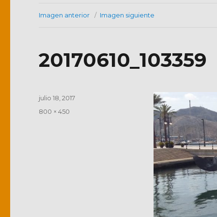
Imagen anterior
Imagen siguiente
20170610_103359
Publicado
julio 18, 2017
el
Tamaño
800 × 450
completo