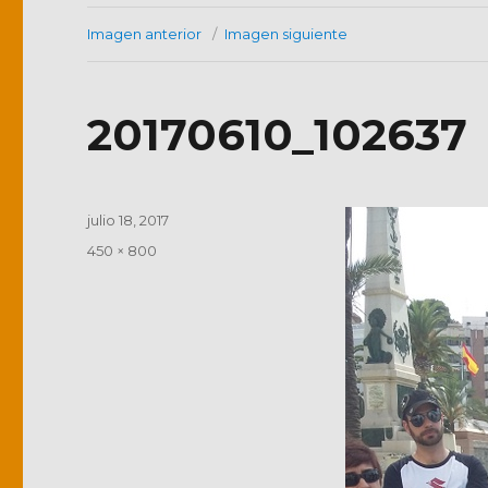
Imagen anterior
Imagen siguiente
20170610_102637
Publicado
julio 18, 2017
el
Tamaño
450 × 800
completo