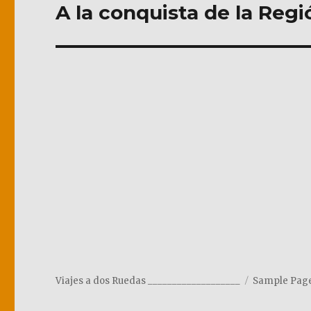
de
A la conquista de la Reg
entradas
Viajes a dos Ruedas ___________________
Sample Pag