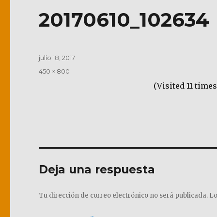
20170610_102634
Publicado
julio 18, 2017
el
Tamaño
450 × 800
completo
(Visited 11 times
Deja una respuesta
Tu dirección de correo electrónico no será publicada.
Lo