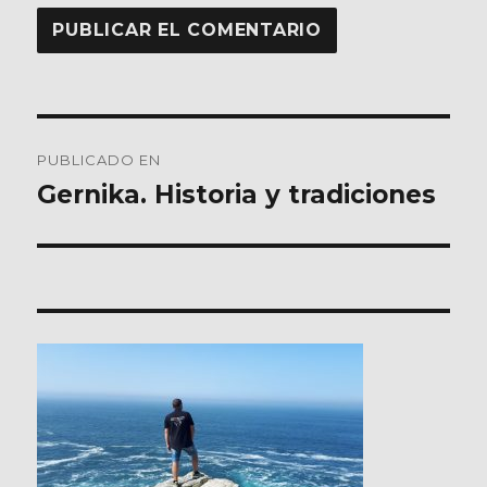
Navegación
PUBLICADO EN
de
Gernika. Historia y tradiciones
entradas