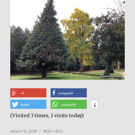
+1
compartir
tweet
compartir
(Visited 3 times, 1 visits today)
Publicado
Tamaño
enero 14, 2019
800 × 600