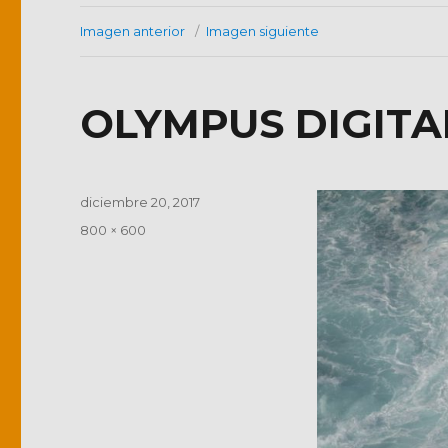
Imagen anterior
Imagen siguiente
OLYMPUS DIGIT
Publicado
diciembre 20, 2017
el
Tamaño
800 × 600
completo