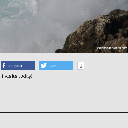
compartir
tweet
 1 visits today)