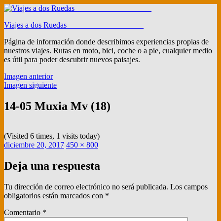
Ir
al
Viajes a dos Ruedas ___________________
contenido
Página de información donde describimos experiencias propias de
nuestros viajes. Rutas en moto, bici, coche o a pie, cualquier medio
es útil para poder descubrir nuevos paisajes.
Imagen anterior
Imagen siguiente
14-05 Muxia Mv (18)
(Visited 6 times, 1 visits today)
Publicado
Tamaño
diciembre 20, 2017
450 × 800
el
completo
Deja una respuesta
Tu dirección de correo electrónico no será publicada.
Los campos
obligatorios están marcados con
*
Comentario
*