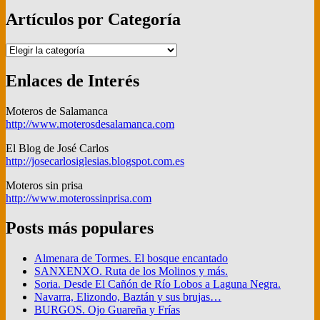
Artículos por Categoría
Artículos
por
Categoría
Enlaces de Interés
Moteros de Salamanca
http://www.moterosdesalamanca.com
El Blog de José Carlos
http://josecarlosiglesias.blogspot.com.es
Moteros sin prisa
http://www.moterossinprisa.com
Posts más populares
Almenara de Tormes. El bosque encantado
SANXENXO. Ruta de los Molinos y más.
Soria. Desde El Cañón de Río Lobos a Laguna Negra.
Navarra, Elizondo, Baztán y sus brujas…
BURGOS. Ojo Guareña y Frías