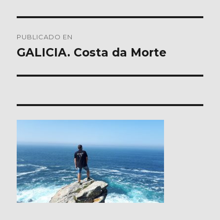
Navegación
PUBLICADO EN
de
GALICIA. Costa da Morte
entradas