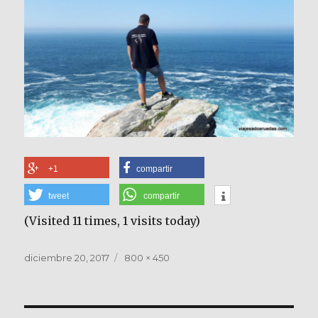
+1
compartir
tweet
compartir
(Visited 11 times, 1 visits today)
Publicado
Tamaño
diciembre 20, 2017
800 × 450
el
completo