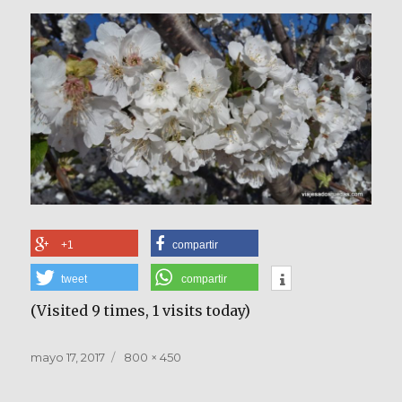
+1
compartir
tweet
compartir
(Visited 9 times, 1 visits today)
Publicado
Tamaño
mayo 17, 2017
800 × 450
el
completo