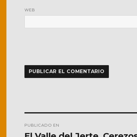
WEB
Navegación
PUBLICADO EN
de
El Valle del Jerte. Cerezo