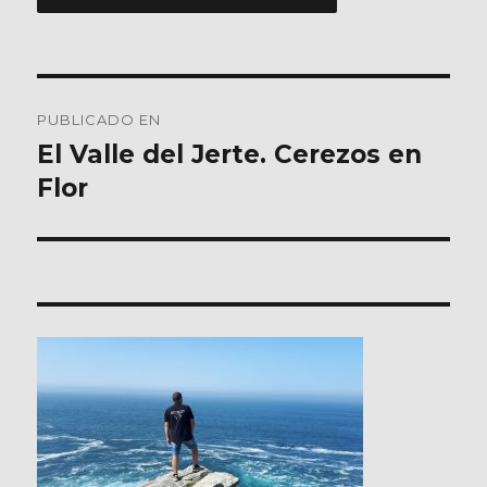
Navegación
PUBLICADO EN
de
El Valle del Jerte. Cerezos en
Flor
entradas