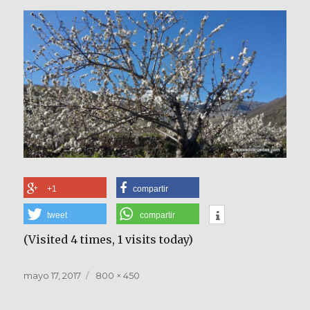
+1
compartir
tweet
compartir
(Visited 4 times, 1 visits today)
Publicado
Tamaño
mayo 17, 2017
800 × 450
el
completo