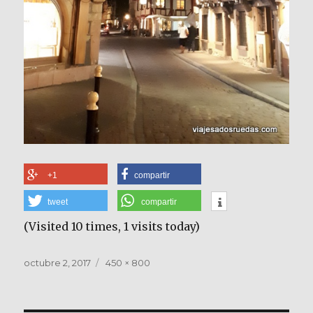
+1
compartir
tweet
compartir
(Visited 10 times, 1 visits today)
Publicado
Tamaño
octubre 2, 2017
450 × 800
el
completo