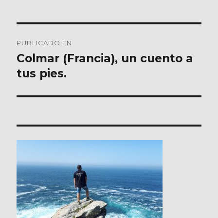
Navegación
PUBLICADO EN
de
Colmar (Francia), un cuento a
tus pies.
entradas