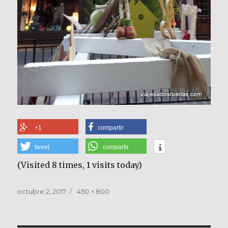
+1
compartir
tweet
compartir
(Visited 8 times, 1 visits today)
Publicado
Tamaño
octubre 2, 2017
450 × 800
el
completo