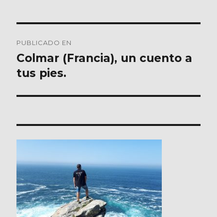
Navegación
PUBLICADO EN
de
Colmar (Francia), un cuento a
tus pies.
entradas