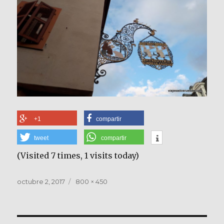
+1
compartir
tweet
compartir
(Visited 7 times, 1 visits today)
Publicado
Tamaño
octubre 2, 2017
800 × 450
el
completo