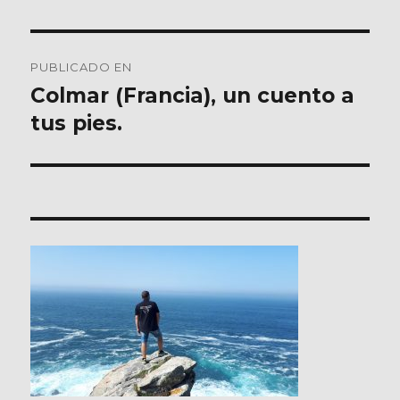
Navegación
PUBLICADO EN
de
Colmar (Francia), un cuento a
tus pies.
entradas