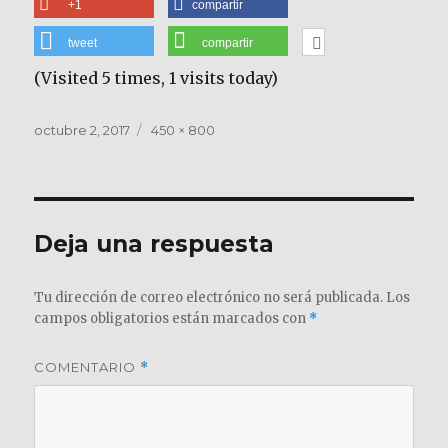
+1
compartir
tweet
compartir
(Visited 5 times, 1 visits today)
Publicado
Tamaño
octubre 2, 2017
450 × 800
el
completo
Deja una respuesta
Tu dirección de correo electrónico no será publicada.
Los
campos obligatorios están marcados con
*
COMENTARIO
*