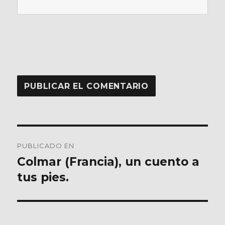
Navegación
PUBLICADO EN
de
Colmar (Francia), un cuento a
tus pies.
entradas