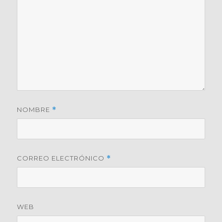
NOMBRE
*
CORREO ELECTRÓNICO
*
WEB