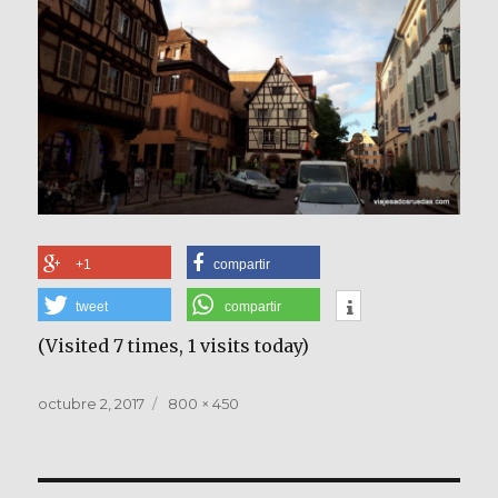
+1
compartir
tweet
compartir
(Visited 7 times, 1 visits today)
Publicado
Tamaño
octubre 2, 2017
800 × 450
el
completo