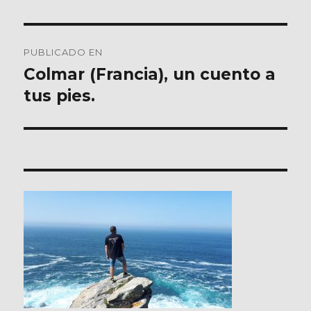
Navegación
PUBLICADO EN
de
Colmar (Francia), un cuento a
tus pies.
entradas