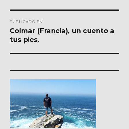
Navegación
PUBLICADO EN
de
Colmar (Francia), un cuento a
tus pies.
entradas