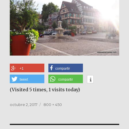
+1
compartir
tweet
compartir
(Visited 5 times, 1 visits today)
Publicado
Tamaño
octubre 2, 2017
800 × 450
el
completo