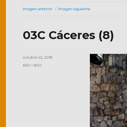
Imagen anterior
Imagen siguiente
03C Cáceres (8)
Publicado
octubre 22, 2018
el
Tamaño
600 × 800
completo