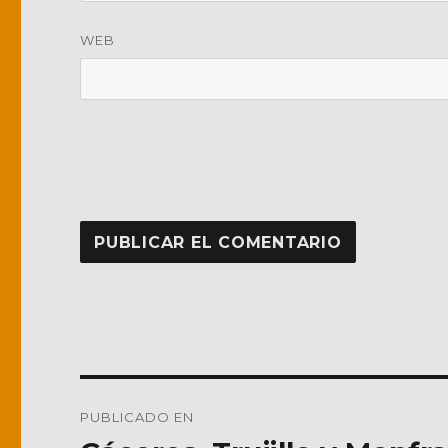
WEB
Navegación
PUBLICADO EN
de