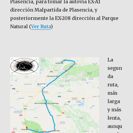
Plasencia, para tomar la autovía EX-A1
dirección Malpartida de Plasencia, y
posteriormente la EX-208 dirección al Parque
Natural (
Ver Ruta
)
La
segun
da
ruta,
más
larga
y más
lenta,
aunqu