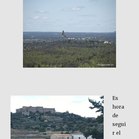
Es
hora
de
segui
r el