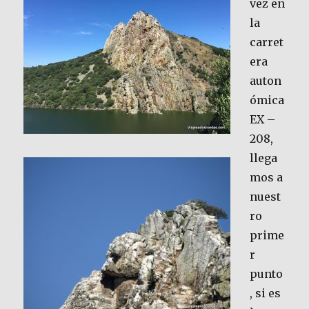
vez en
la
carret
era
auton
ómica
EX –
208,
llega
mos a
nuest
ro
prime
r
punto
, si es