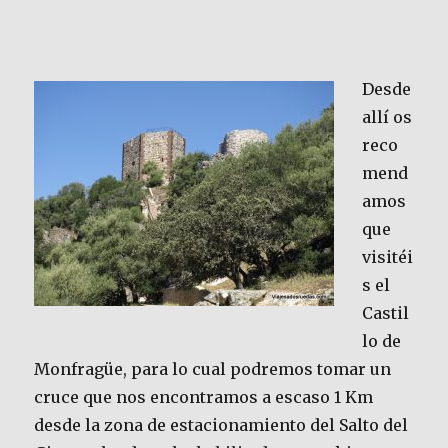
Desde
allí os
reco
mend
amos
que
visitéi
s el
Castil
lo de
Monfragüe, para lo cual podremos tomar un
cruce que nos encontramos a escaso 1 Km
desde la zona de estacionamiento del Salto del