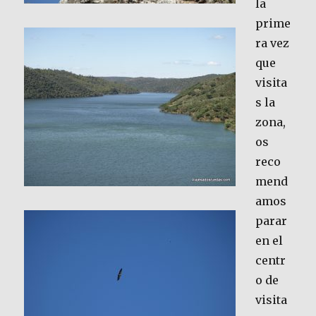
la
prime
ra vez
que
visita
s la
zona,
os
reco
mend
amos
parar
en el
centr
o de
visita