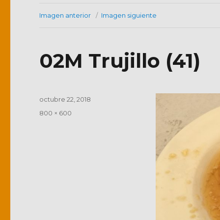
Imagen anterior
Imagen siguiente
02M Trujillo (41)
Publicado
octubre 22, 2018
el
Tamaño
800 × 600
completo