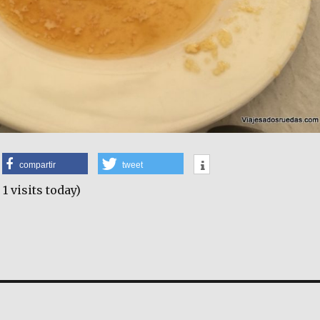
compartir
tweet
 1 visits today)