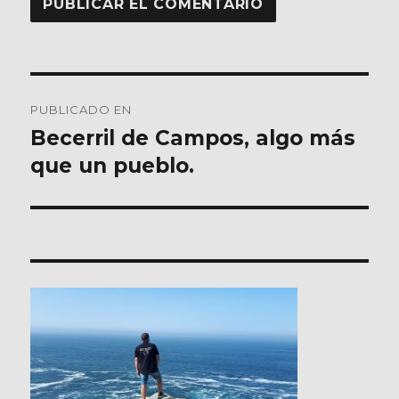
Navegación
PUBLICADO EN
de
Becerril de Campos, algo más
que un pueblo.
entradas