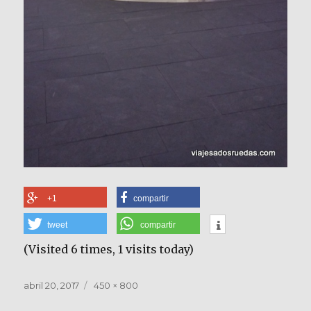
+1
compartir
tweet
compartir
(Visited 6 times, 1 visits today)
Publicado
Tamaño
abril 20, 2017
450 × 800
el
completo