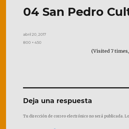
04 San Pedro Cultu
Publicado
abril 20, 2017
el
Tamaño
800 × 450
completo
(Visited 7 times,
Deja una respuesta
Tu dirección de correo electrónico no será publicada.
Lo