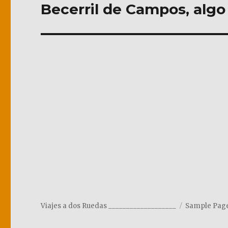
de
Becerril de Campos, algo
entradas
Viajes a dos Ruedas ___________________
Sample Pag