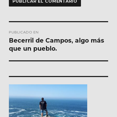
Navegación
PUBLICADO EN
de
Becerril de Campos, algo más
que un pueblo.
entradas