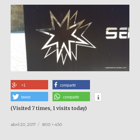
+1
compartir
tweet
compartir
(Visited 7 times, 1 visits today)
Publicado
Tamaño
abril 20, 2017
800 × 450
el
completo