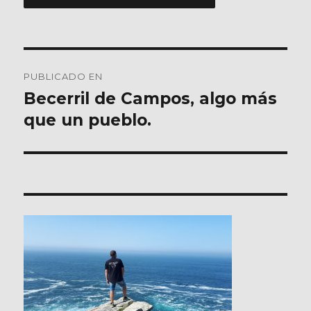
Navegación
PUBLICADO EN
de
Becerril de Campos, algo más
que un pueblo.
entradas