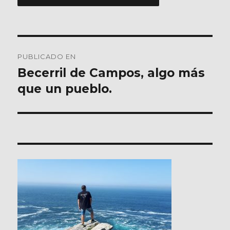
Navegación
PUBLICADO EN
de
Becerril de Campos, algo más
que un pueblo.
entradas