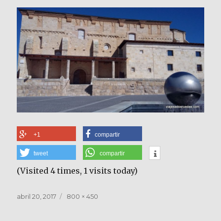
+1
compartir
tweet
compartir
(Visited 4 times, 1 visits today)
Publicado
Tamaño
abril 20, 2017
800 × 450
el
completo