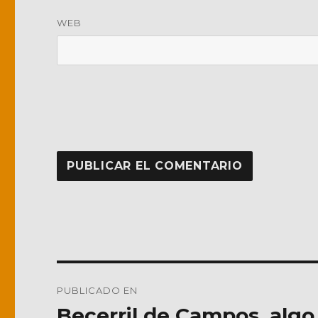
WEB
Navegación
PUBLICADO EN
de
Becerril de Campos, algo