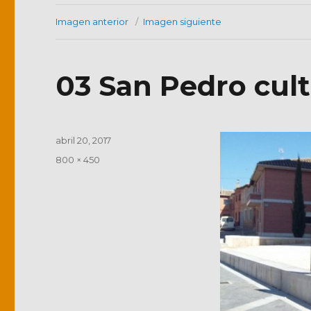
Imagen anterior
Imagen siguiente
03 San Pedro cultu
Publicado
abril 20, 2017
el
Tamaño
800 × 450
completo