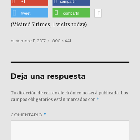
+1
compartir
tweet
compartir
(Visited 7 times, 1 visits today)
Publicado
Tamaño
diciembre 11, 2017
800 × 441
el
completo
Deja una respuesta
Tu dirección de correo electrónico no será publicada.
Los
campos obligatorios están marcados con
*
COMENTARIO
*