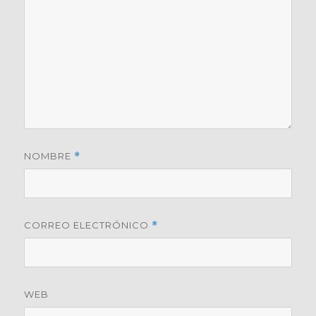
NOMBRE
*
CORREO ELECTRÓNICO
*
WEB