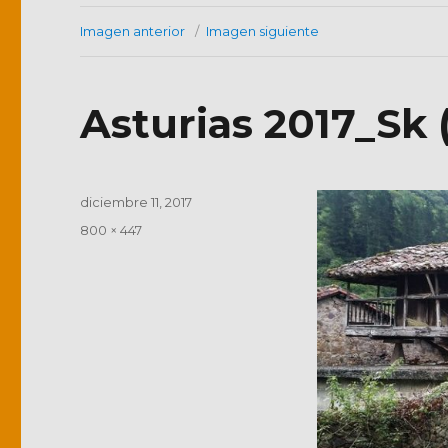
Imagen anterior
Imagen siguiente
Asturias 2017_Sk (
Publicado
diciembre 11, 2017
el
Tamaño
800 × 447
completo