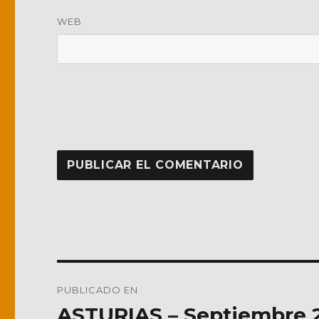
WEB
Navegación
PUBLICADO EN
de
ASTURIAS – Septiembre 2