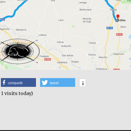
compartir
tweet
 1 visits today)