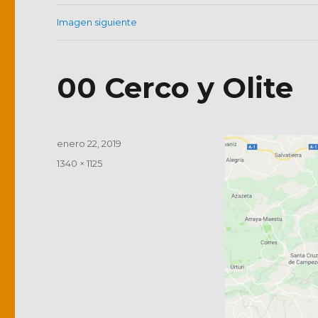
Imagen siguiente
00 Cerco y Olite
Publicado
enero 22, 2019
el
Tamaño
1340 × 1125
completo