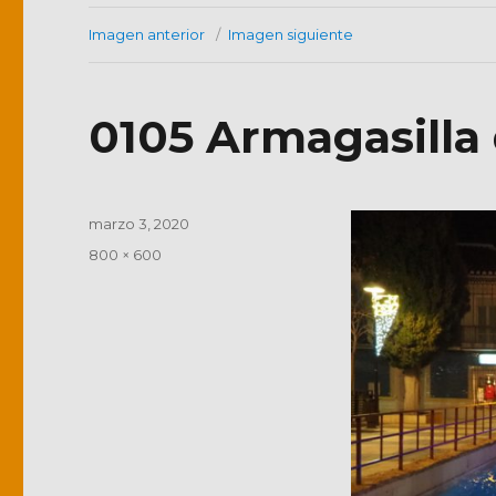
Imagen anterior
Imagen siguiente
0105 Armagasilla 
Publicado
marzo 3, 2020
el
Tamaño
800 × 600
completo