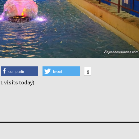
compartir
tweet
 1 visits today)