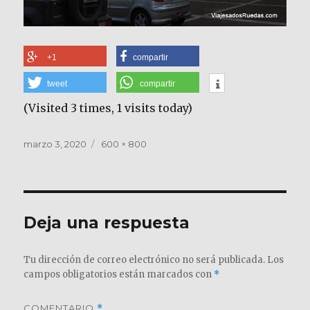
+1
compartir
tweet
compartir
(Visited 3 times, 1 visits today)
Publicado
Tamaño
marzo 3, 2020
600 × 800
el
completo
Deja una respuesta
Tu dirección de correo electrónico no será publicada.
Los
campos obligatorios están marcados con
*
COMENTARIO
*