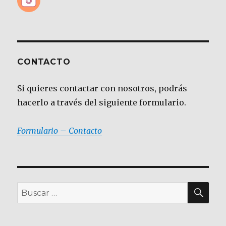
CONTACTO
Si quieres contactar con nosotros, podrás
hacerlo a través del siguiente formulario.
Formulario – Contacto
BU
Buscar
por: