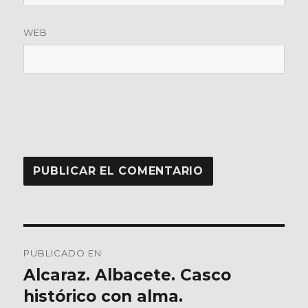
WEB
Navegación
PUBLICADO EN
de
Alcaraz. Albacete. Casco
histórico con alma.
entradas