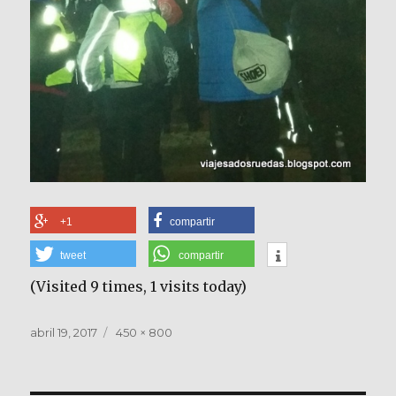
+1
compartir
tweet
compartir
(Visited 9 times, 1 visits today)
Publicado
Tamaño
abril 19, 2017
450 × 800
el
completo