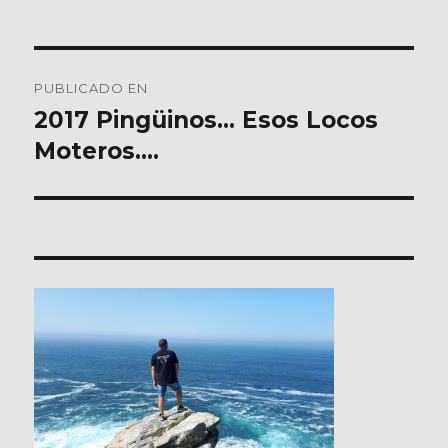
Navegación
PUBLICADO EN
de
2017 Pingüinos… Esos Locos
Moteros….
entradas