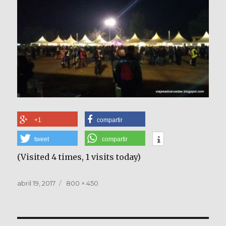
+1
compartir
tweet
compartir
(Visited 4 times, 1 visits today)
Publicado
Tamaño
abril 19, 2017
800 × 450
el
completo