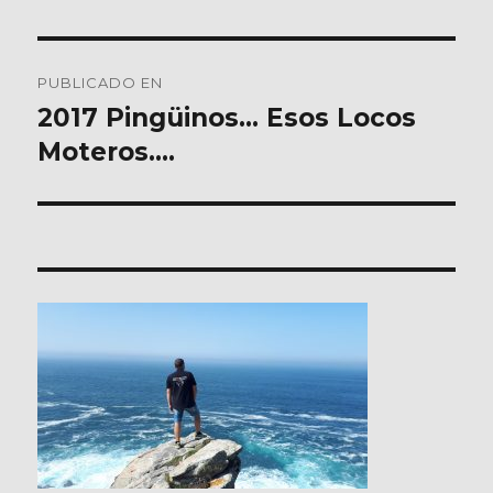
Navegación
PUBLICADO EN
de
2017 Pingüinos… Esos Locos
Moteros….
entradas