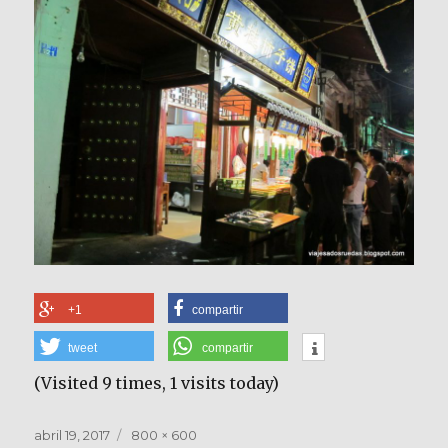
+1
compartir
tweet
compartir
(Visited 9 times, 1 visits today)
Publicado
Tamaño
abril 19, 2017
800 × 600