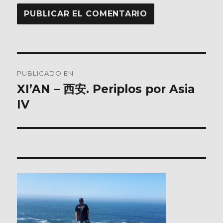
Navegación
PUBLICADO EN
de
XI’AN – 西安. Periplos por Asia
IV
entradas