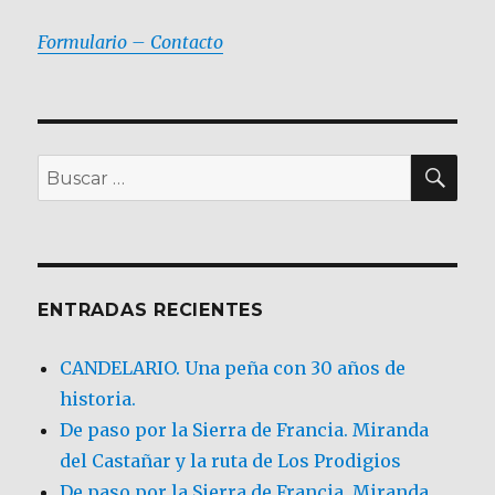
Formulario – Contacto
BU
Buscar
por:
ENTRADAS RECIENTES
CANDELARIO. Una peña con 30 años de
historia.
De paso por la Sierra de Francia. Miranda
del Castañar y la ruta de Los Prodigios
De paso por la Sierra de Francia, Miranda