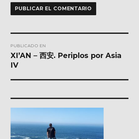
Navegación
PUBLICADO EN
de
XI’AN – 西安. Periplos por Asia
IV
entradas