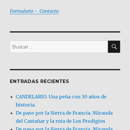
Formulario – Contacto
BU
Buscar
por:
ENTRADAS RECIENTES
CANDELARIO. Una peña con 30 años de
historia.
De paso por la Sierra de Francia. Miranda
del Castañar y la ruta de Los Prodigios
De paso por la Sierra de Francia, Miranda