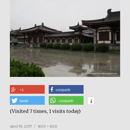
+1
compartir
tweet
compartir
(Visited 7 times, 1 visits today)
Publicado
Tamaño
abril 19, 2017
800 × 600