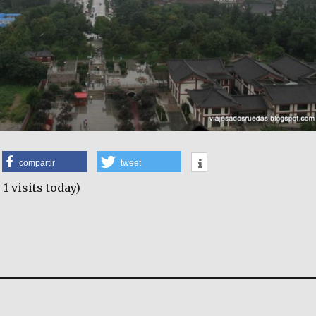
compartir
tweet
 1 visits today)