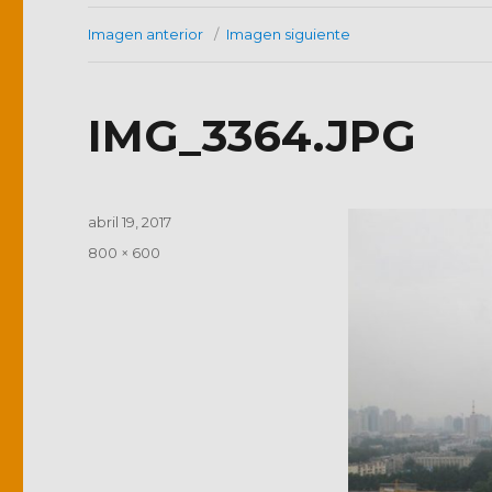
Imagen anterior
Imagen siguiente
IMG_3364.JPG
Publicado
abril 19, 2017
el
Tamaño
800 × 600
completo