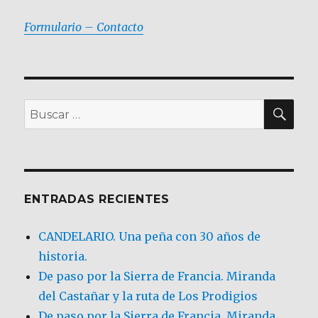
Formulario – Contacto
BU
Buscar
por:
ENTRADAS RECIENTES
CANDELARIO. Una peña con 30 años de
historia.
De paso por la Sierra de Francia. Miranda
del Castañar y la ruta de Los Prodigios
De paso por la Sierra de Francia, Miranda