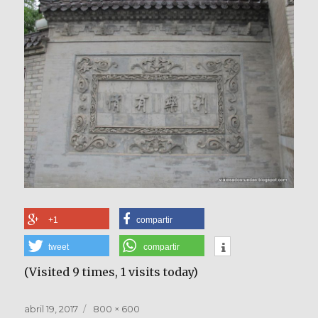
+1
compartir
tweet
compartir
(Visited 9 times, 1 visits today)
Publicado
Tamaño
abril 19, 2017
800 × 600