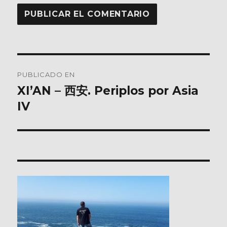
Navegación
PUBLICADO EN
de
XI’AN – 西安. Periplos por Asia
IV
entradas