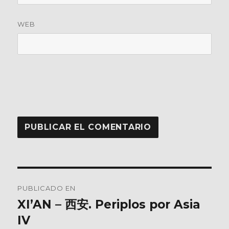
WEB
Navegación
PUBLICADO EN
de
XI’AN – 西安. Periplos por Asia
IV
entradas