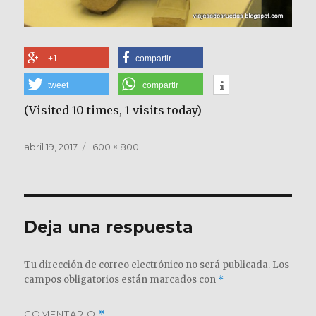
+1
compartir
tweet
compartir
(Visited 10 times, 1 visits today)
Publicado
Tamaño
abril 19, 2017
600 × 800
el
completo
Deja una respuesta
Tu dirección de correo electrónico no será publicada.
Los
campos obligatorios están marcados con
*
COMENTARIO
*