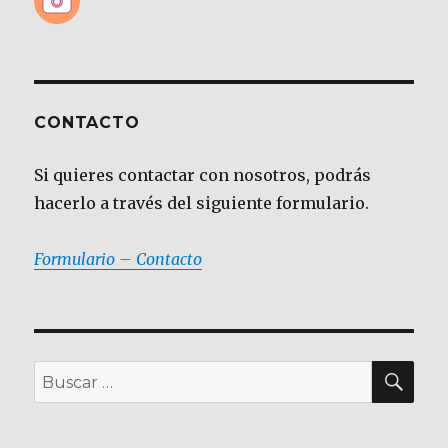
CONTACTO
Si quieres contactar con nosotros, podrás
hacerlo a través del siguiente formulario.
Formulario – Contacto
BU
Buscar
por: