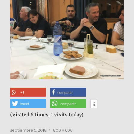
+1
compartir
tweet
compartir
(Visited 6 times, 1 visits today)
Publicado
Tamaño
septiembre 5, 2018
800 × 600