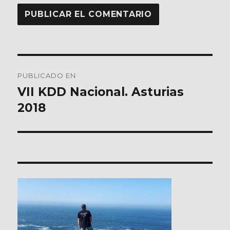
Navegación
PUBLICADO EN
de
VII KDD Nacional. Asturias
2018
entradas