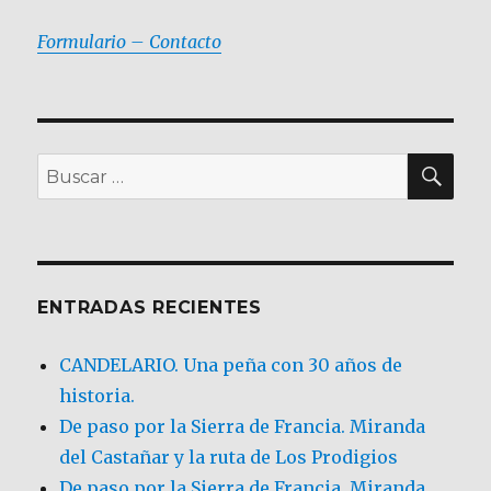
Formulario – Contacto
BU
Buscar
por:
ENTRADAS RECIENTES
CANDELARIO. Una peña con 30 años de
historia.
De paso por la Sierra de Francia. Miranda
del Castañar y la ruta de Los Prodigios
De paso por la Sierra de Francia, Miranda