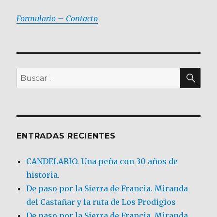
Formulario – Contacto
BU
Buscar
por:
ENTRADAS RECIENTES
CANDELARIO. Una peña con 30 años de
historia.
De paso por la Sierra de Francia. Miranda
del Castañar y la ruta de Los Prodigios
De paso por la Sierra de Francia, Miranda