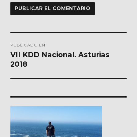
Navegación
PUBLICADO EN
de
VII KDD Nacional. Asturias
2018
entradas