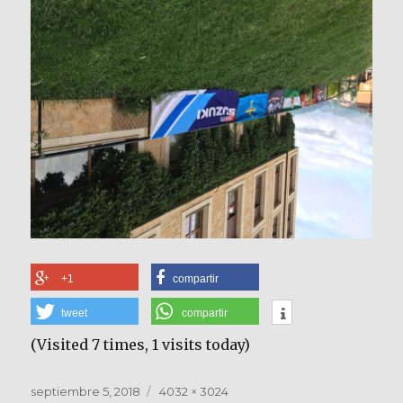
+1
compartir
tweet
compartir
(Visited 7 times, 1 visits today)
Publicado
Tamaño
septiembre 5, 2018
4032 × 3024