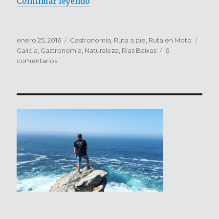
«SANXENXO. Ruta de los Molinos
Continuar leyendo
Publicado
Categorías
Etiqu
enero 25, 2016
Gastronomía
,
Ruta a pie
,
Ruta en Moto
el
Galicia
,
Gastronomía
,
Naturaleza
,
Rías Baixas
6
en
comentarios
SANXENXO.
Ruta
de
los
Molinos
y
más.