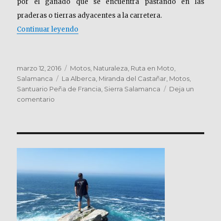
por el ganado que se encuentra pastando en las
praderas o tierras adyacentes a la carretera.
«SALAMANCA. Sierra de Francia»
Continuar leyendo
Publicado
Categorías
marzo 12, 2016
Motos
,
Naturaleza
,
Ruta en Moto
,
el
Etiquetas
Salamanca
La Alberca
,
Miranda del Castañar
,
Motos
,
Santuario Peña de Francia
,
Sierra Salamanca
Deja un
en
comentario
SALAMANCA.
Sierra
de
Francia