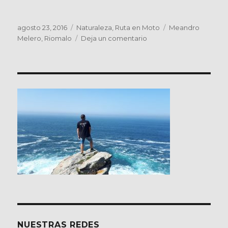
Publicado
Categorías
Etiquetas
agosto 23, 2016
Naturaleza
,
Ruta en Moto
Meandro
el
en
Melero
,
Riomalo
Deja un comentario
Meandro
Melero,
frontera
natural
de
Las
Hurdes
NUESTRAS REDES