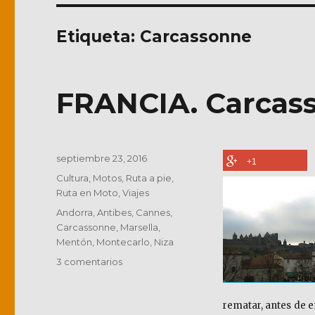
Etiqueta:
Carcassonne
FRANCIA. Carcass
Publicado
septiembre 23, 2016
+1
el
Categorías
Cultura
,
Motos
,
Ruta a pie
,
Ruta en Moto
,
Viajes
Etiquetas
Andorra
,
Antibes
,
Cannes
,
Carcassonne
,
Marsella
,
Mentón
,
Montecarlo
,
Niza
en
3 comentarios
FRANCIA.
Carcassonne
y
rematar, antes de e