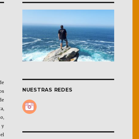
de
NUESTRAS REDES
os
de
a,
o,
 y
el