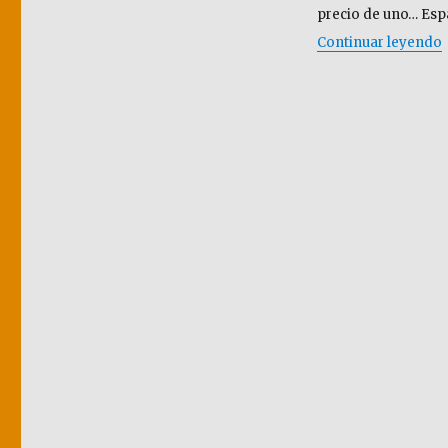
la
precio de uno… Espa
Costa
Continuar leyendo
Azul