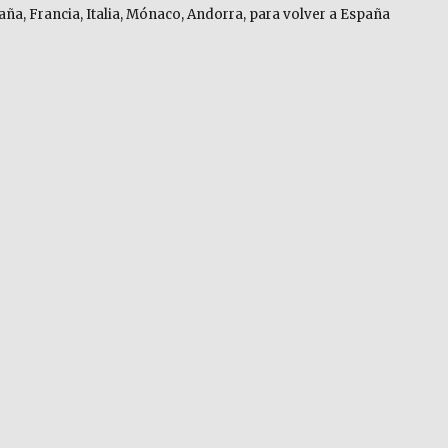
ña, Francia, Italia, Mónaco, Andorra, para volver a España
«FRANCIA. Carcassonne y la Costa Azul»