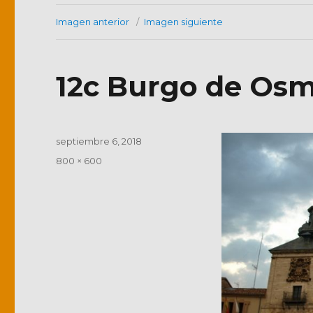
Imagen anterior
Imagen siguiente
12c Burgo de Osm
Publicado
septiembre 6, 2018
el
Tamaño
800 × 600
completo