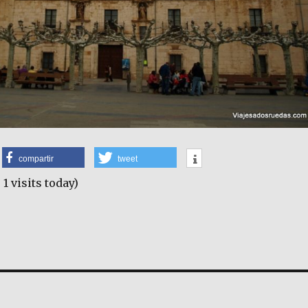
compartir
tweet
 1 visits today)