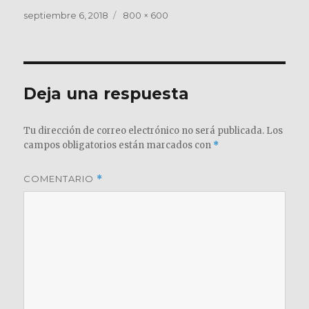
Publicado
Tamaño
septiembre 6, 2018
800 × 600
el
completo
Deja una respuesta
Tu dirección de correo electrónico no será publicada.
Los
campos obligatorios están marcados con
*
COMENTARIO
*