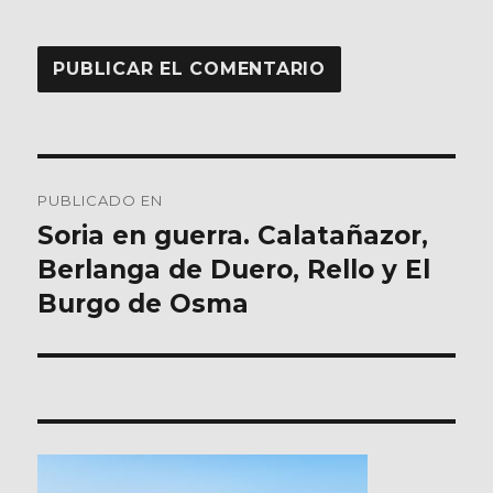
Navegación
PUBLICADO EN
de
Soria en guerra. Calatañazor,
Berlanga de Duero, Rello y El
entradas
Burgo de Osma