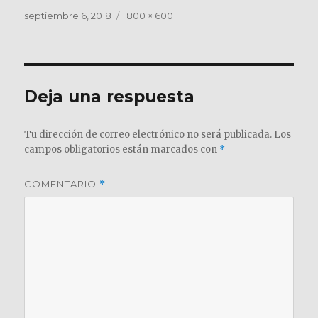
Publicado
Tamaño
septiembre 6, 2018
800 × 600
el
completo
Deja una respuesta
Tu dirección de correo electrónico no será publicada.
Los
campos obligatorios están marcados con
*
COMENTARIO
*