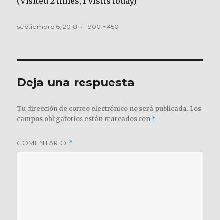
(Visited 2 times, 1 visits today)
Publicado
Tamaño
septiembre 6, 2018
800 × 450
el
completo
Deja una respuesta
Tu dirección de correo electrónico no será publicada.
Los
campos obligatorios están marcados con
*
COMENTARIO
*