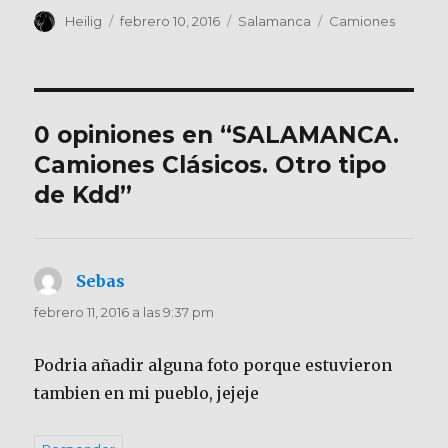
Autor
Publicado
Categorías
Etiquetas
Heilig
febrero 10, 2016
Salamanca
Camiones
el
0 opiniones en “SALAMANCA.
Camiones Clásicos. Otro tipo
de Kdd”
Sebas
dice:
febrero 11, 2016 a las 9:37 pm
Podria añadir alguna foto porque estuvieron
tambien en mi pueblo, jejeje