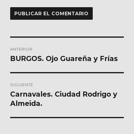
Navegación
ANTERIOR
de
BURGOS. Ojo Guareña y Frías
Entrada
anterior:
entradas
SIGUIENTE
Carnavales. Ciudad Rodrigo y
Entrada
siguiente:
Almeida.