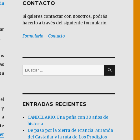
CONTACTO
ia
Si quieres contactar con nosotros, podrás
hacerlo a través del siguiente formulario.
ar
Formulario – Contacto
.
us
as
BUSCAR
Buscar
ra
por:
el
ENTRADAS RECIENTES
 y
 a
CANDELARIO. Una peña con 30 años de
historia.
te
De paso por la Sierra de Francia. Miranda
er
del Castañar y la ruta de Los Prodigios