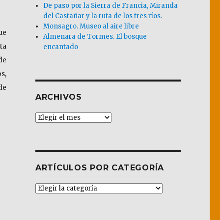
De paso por la Sierra de Francia, Miranda
del Castañar y la ruta de los tres ríos.
Monsagro. Museo al aire libre
ue
Almenara de Tormes. El bosque
ta
encantado
de
s,
de
ARCHIVOS
Archivos
ARTÍCULOS POR CATEGORÍA
Artículos
por
Categoría