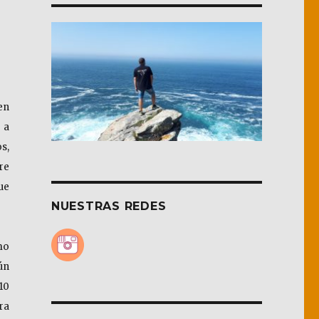
en
 a
s,
re
ue
NUESTRAS REDES
mo
ún
10
ra