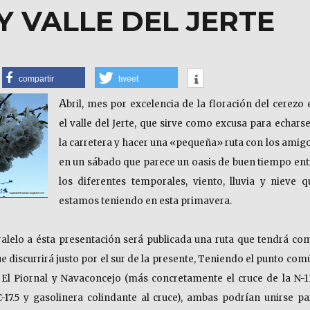
Y VALLE DEL JERTE
compartir
tweet
A
bril, mes por excelencia de la floración del cerezo 
el valle del Jerte, que sirve como excusa para echarse
la carretera y hacer una «pequeña» ruta con los amigo
en un sábado que parece un oasis de buen tiempo ent
los diferentes temporales, viento, lluvia y nieve q
estamos teniendo en esta primavera.
alelo a ésta presentación será publicada una ruta que tendrá co
e discurrirá justo por el sur de la presente, Teniendo el punto com
 El Piornal y Navaconcejo (más concretamente el cruce de la N-1
C-17.5 y gasolinera colindante al cruce), ambas podrían unirse pa