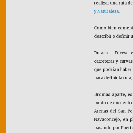
realizar una ruta d
y Naturaleza
.
Como bien comentó
describir o definir 
Rutaca… Dícese en
carreteras y curvas
que podrían haber 
para definir la ruta
Bromas aparte, es 
punto de encuentro 
Arenas del San Ped
Navaconcejo, en p
pasando por Puerto 