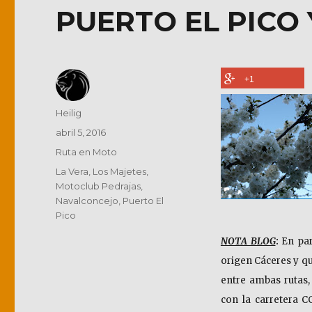
PUERTO EL PICO 
+1
Autor
Heilig
Publicado
abril 5, 2016
el
Categorías
Ruta en Moto
Etiquetas
La Vera
,
Los Majetes
,
Motoclub Pedrajas
,
Navalconcejo
,
Puerto El
Pico
NOTA BLOG
:
En par
origen Cáceres y qu
entre ambas rutas,
con la carretera C