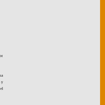
or
ma
 y
el