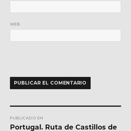
WEB
Navegación
PUBLICADO EN
de
Portugal. Ruta de Castillos de