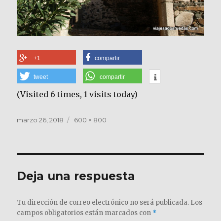
+1
compartir
tweet
compartir
(Visited 6 times, 1 visits today)
Publicado
Tamaño
marzo 26, 2018
600 × 800
el
completo
Deja una respuesta
Tu dirección de correo electrónico no será publicada.
Los
campos obligatorios están marcados con
*