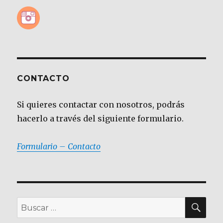
CONTACTO
Si quieres contactar con nosotros, podrás
hacerlo a través del siguiente formulario.
Formulario – Contacto
BU
Buscar
por: